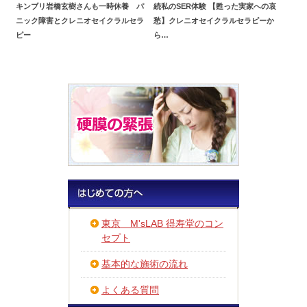
キンブリ岩橋玄樹さんも一時休養 パ
続私のSER体験 【甦った実家への哀
ニック障害とクレニオセイクラルセラ
愁】クレニオセイクラルセラピーか
ピー
ら…
東京 M'sLAB 得寿堂のコン
セプト
基本的な施術の流れ
よくある質問