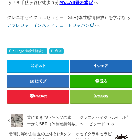
らＪＲ千駄ヶ谷駅徒歩５分
M’sLAB得寿堂
へ
クレニオセイクラルセラピー、SER(体性感情解放）を学ぶなら
アプレジャーインスティチュートジャパン
へ
SER(体性感情解放）
症例
ポスト
シェア
はてブ
送る
Pocket
feedly
首に巻きついたヘソの緒 クレニオセイクラルセラピ
ーからSER（体制感情解放）へ エピソード １３
暗闇に浮かぶ目玉の正体とは⁉️クレニオセイクラルセラピ