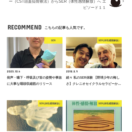
ー（CST頭蓋仙骨療法）からSER（体性感情解放）へ エ
ピソード１１
RECOMMEND
こちらの記事も人気です。
SER
SER(体性感情解放）
2025.10.4
2018.8.9
発声・嚥下・呼吸及び首の姿勢や事故
続々 私のSER体験 【野球少年の悔し
に大事な咽頭収縮筋のリリース
さ】クレニオセイクラルセラピーか…
SER(体性感情解放）
SER(体性感情解放）