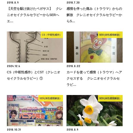
2018.8.9
2018.7.30
【天空を駆け抜けたペガサス】 クレ
感情を伴った痛み（トラウマ）からの
ニオセイクラルセラピーからSERへ
解放 クレニオセイクラルセラピーか
エ…
らS…
CS（中枢性感作）
SER(体性感情解放）
2024.12.6
2018.8.22
CS（中枢性感作）とCST（クレニオ
カードを使って感情（トラウマ）へア
セイクラルセラピー）①
クセスする クレニオセイクラルセ
ラピ…
SER(体性感情解放）
SER(体性感情解放）
2018.10.31
2018.8.9