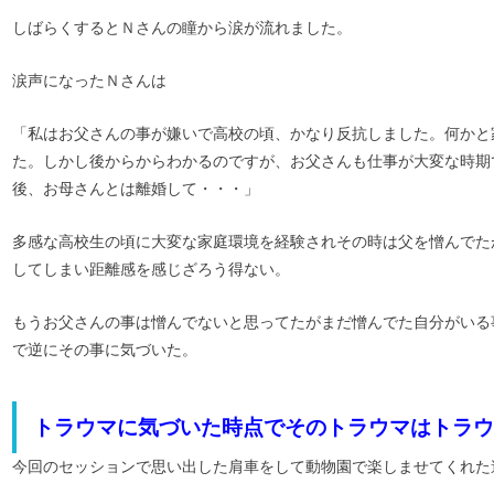
しばらくするとＮさんの瞳から涙が流れました。
涙声になったＮさんは
「私はお父さんの事が嫌いで高校の頃、かなり反抗しました。何かと
た。しかし後からからわかるのですが、お父さんも仕事が大変な時期
後、お母さんとは離婚して・・・」
多感な高校生の頃に大変な家庭環境を経験されその時は父を憎んでた
してしまい距離感を感じざろう得ない。
もうお父さんの事は憎んでないと思ってたがまだ憎んでた自分がいる
で逆にその事に気づいた。
トラウマに気づいた時点でそのトラウマはトラウ
今回のセッションで思い出した肩車をして動物園で楽しませてくれた