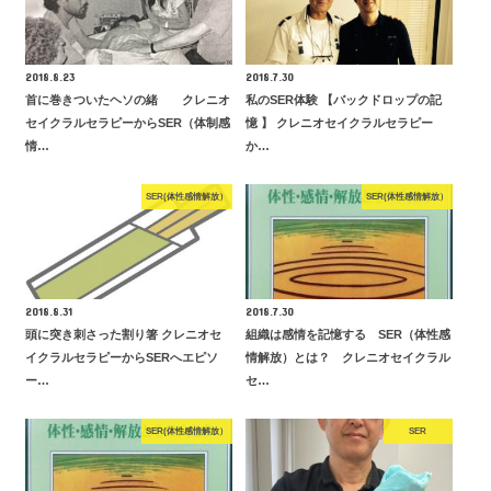
2018.8.23
2018.7.30
首に巻きついたヘソの緒 クレニオ
私のSER体験 【バックドロップの記
セイクラルセラピーからSER（体制感
憶 】 クレニオセイクラルセラピー
情…
か…
SER(体性感情解放）
SER(体性感情解放）
2018.8.31
2018.7.30
頭に突き刺さった割り箸 クレニオセ
組織は感情を記憶する SER（体性感
イクラルセラピーからSERへエピソ
情解放）とは？ クレニオセイクラル
ー…
セ…
SER(体性感情解放）
SER