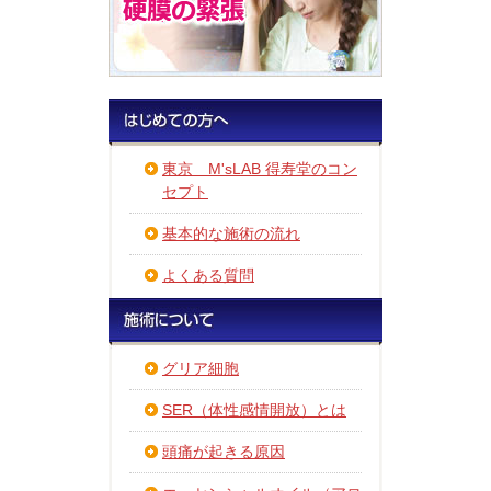
東京 M'sLAB 得寿堂のコン
セプト
基本的な施術の流れ
よくある質問
グリア細胞
SER（体性感情開放）とは
頭痛が起きる原因