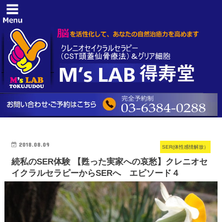
2018.08.09
SER(体性感情解放）
続私のSER体験 【甦った実家への哀愁】クレニオセ
イクラルセラピーからSERへ エピソード４