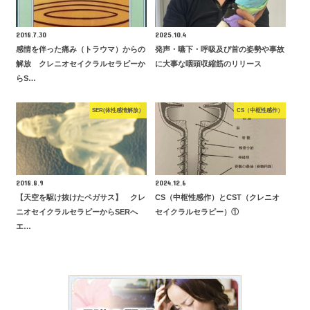
2018.7.30
2025.10.4
感情を伴った痛み（トラウマ）からの
発声・嚥下・呼吸及び首の姿勢や事故
解放 クレニオセイクラルセラピーか
に大事な咽頭収縮筋のリリース
らS…
SER(体性感情解放）
CS（中枢性感作）
2018.8.9
2024.12.6
【天空を駆け抜けたペガサス】 クレ
CS（中枢性感作）とCST（クレニオ
ニオセイクラルセラピーからSERへ
セイクラルセラピー）①
エ…