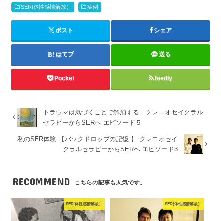
SER(体性感情解放）
症例
ポスト
シェア
はてブ
送る
Pocket
feedly
トラウマは気づくことで解消する クレニオセイクラル
セラピーからSERへ エピソード５
私のSER体験 【バックドロップの記憶 】 クレニオセイ
クラルセラピーからSERへ エピソード3
RECOMMEND
こちらの記事も人気です。
SER(体性感情解放）
SER(体性感情解放）