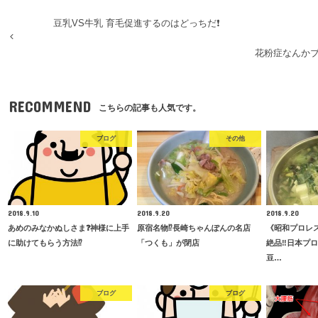
豆乳VS牛乳 育毛促進するのはどっちだ❗️
花粉症なんかブ
RECOMMEND
こちらの記事も人気です。
ブログ
その他
2018.9.10
2018.9.20
2018.9.20
あめのみなかぬしさま❓神様に上手
原宿名物⁉️長崎ちゃんぽんの名店
《昭和プロレ
に助けてもらう方法⁉️
「つくも」が閉店
絶品‼️日本プ
豆…
ブログ
ブログ