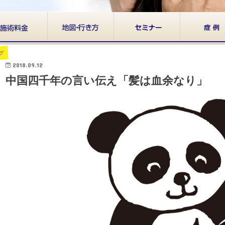
グ
2018.09.12
中国四千年の言い伝え「髪は血余なり」