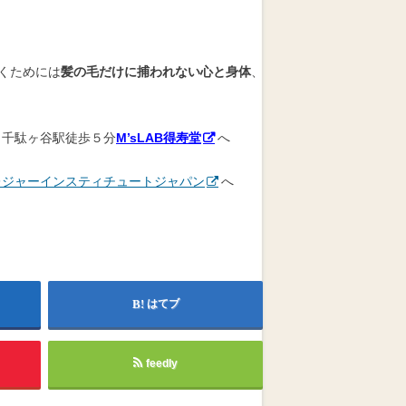
くためには
髪の毛だけに捕われない心と身体
、
Ｒ千駄ヶ谷駅徒歩５分
M’sLAB得寿堂
へ
レジャーインスティチュートジャパン
へ
はてブ
feedly