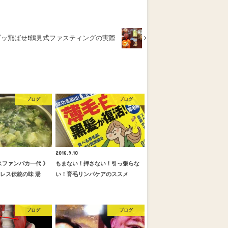
ッ飛ばせ❗️鶴見式ファスティングの実際
ブログ
ブログ
2018.9.10
スファンバカ一代 》
もまない！押さない！引っ張らな
ロレス伝統の味 湯
い！育毛リンパケアのススメ
ブログ
ブログ