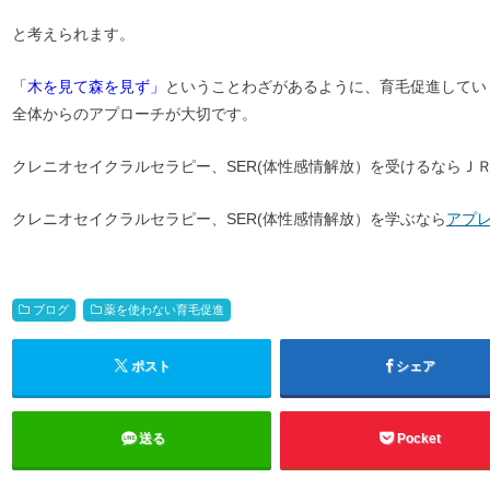
と考えられます。
「木を見て森を見ず」
ということわざがあるように、育毛促進してい
全体からのアプローチが大切です。
クレニオセイクラルセラピー、SER(体性感情解放）を受けるならＪ
クレニオセイクラルセラピー、SER(体性感情解放）を学ぶなら
アプ
ブログ
薬を使わない育毛促進
ポスト
シェア
送る
Pocket