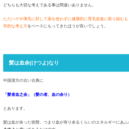
どちらも大切な考えである事は間違いありません。
ただハゲや薄毛に対して薬を使わずに健康的に育毛促進に取り組むも
学的な考え方
をベースにもってきたほうが良いでしょう。
髪は血余(けつよ)なり
中国漢方の古い古典に
「髪者血之余」（髪の者、血の余り）
とあります。
髪は血が余った状態、つまり血が有り余るくらいのエネルギーにあふ