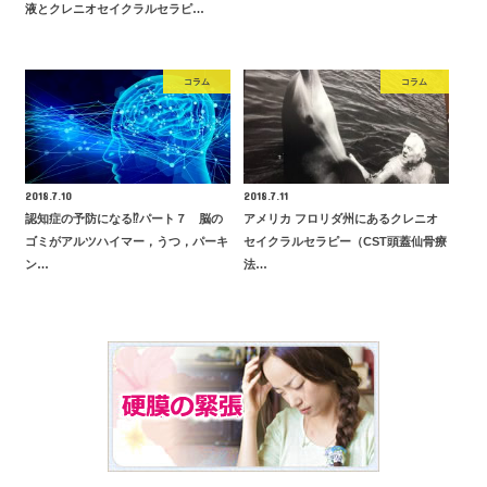
液とクレニオセイクラルセラピ…
コラム
コラム
2018.7.10
2018.7.11
認知症の予防になる⁉️パート７ 脳の
アメリカ フロリダ州にあるクレニオ
ゴミがアルツハイマー，うつ，パーキ
セイクラルセラピー（CST頭蓋仙骨療
ン…
法…