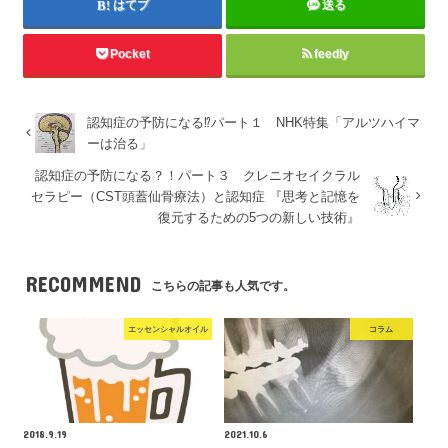
はてブ
送る
Pocket
feedly
認知症の予防になる⁉️パート１ NHK特集「アルツハイマ
ーは治る」
認知症の予防になる？！パート３ クレニオセイクラル
セラピー（CST頭蓋仙骨療法）と認知症 『思考と記憶を
復元するための5つの新しい技術』
RECOMMEND
こちらの記事も人気です。
エッセンシャルオイル
コラム
2018.9.19
2021.10.6