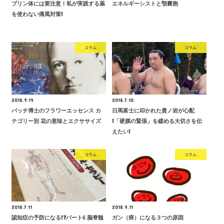
プリン体には要注意！私が実践する薬
エネルギーシストと顎嚢胞
を使わない痛風対策❗️
コラム
コラム
2018.9.19
2018.7.10
バッチ博士のフラワーエッセンス カ
日馬富士に叩かれた貴ノ岩が心配
テゴリー別 花の意味とエクササイズ
❗️「硬膜の緊張」を緩める大切さを伝
えたい❗️
コラム
コラム
2018.7.11
2018.9.11
認知症の予防になる❗️❓パート6 脳脊髄
ガン（癌）になる３つの原因